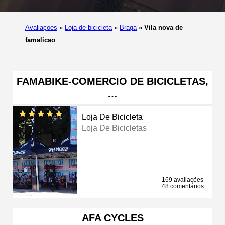
Avaliaçoes
»
Loja de bicicleta
»
Braga
»
Vila nova de
famalicao
FAMABIKE-COMERCIO DE BICICLETAS,
…
Loja De Bicicleta
Loja De Bicicletas
169 avaliações
48 comentários
AFA CYCLES