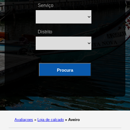
Serviço
Distrito
Procura
Avaliaçoes
»
Loja de calcado
»
Aveiro