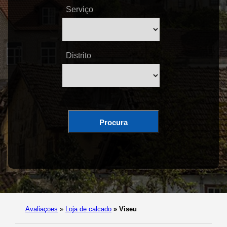
Serviço
Distrito
Procura
Avaliaçoes
»
Loja de calcado
»
Viseu