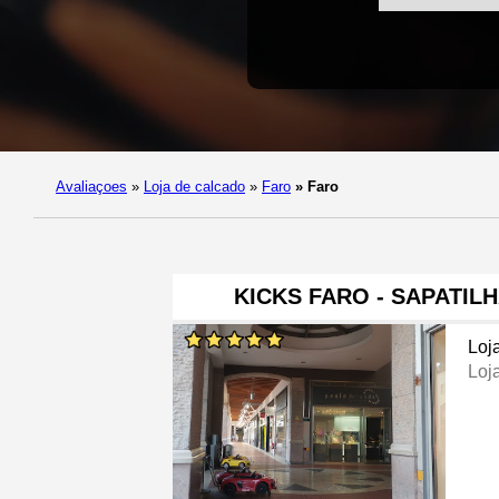
Avaliaçoes
»
Loja de calcado
»
Faro
»
Faro
KICKS FARO - SAPATIL
Loj
Loj