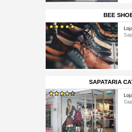
BEE SHO
Loj
Sap
SAPATARIA C
Loj
Sap