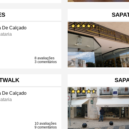
ES
SAPA
a De Calçado
ataria
8 avaliações
3 comentários
ATWALK
SAPA
a De Calçado
ataria
10 avaliações
9 comentários