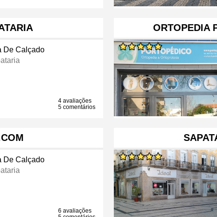
ATARIA
ORTOPEDIA 
a De Calçado
ataria
4 avaliações
5 comentários
.COM
SAPAT
a De Calçado
ataria
6 avaliações