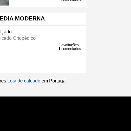
2 comentários
EDIA MODERNA
lçado
lçado Ortopédico
2 avaliações
1 comentários
ores
Loja de calcado
em Portugal