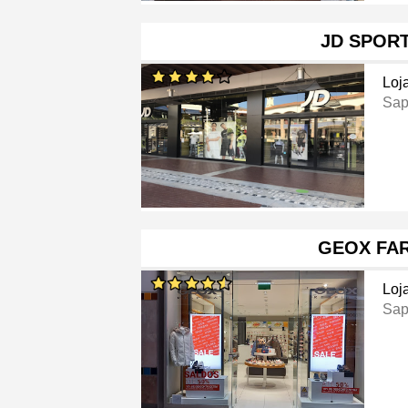
JD SPOR
Loj
Sap
GEOX FA
Loj
Sap