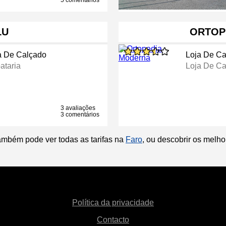
5 comentários
LU
ORTOP
a De Calçado
Loja De Ca
ataria
Loja De Ca
3 avaliações
3 comentários
ambém pode ver todas as tarifas na
Faro
, ou descobrir os melh
Política da privacidade
Contacto