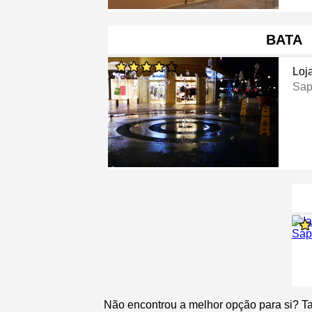
BATA
Loj
Sap
Não encontrou a melhor opção para si? T