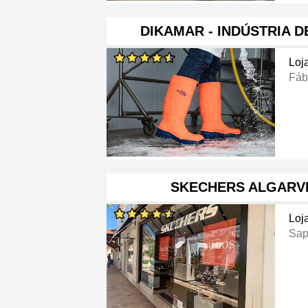
DIKAMAR - INDÚSTRIA 
Loj
Fáb
SKECHERS ALGARV
Loj
Sap