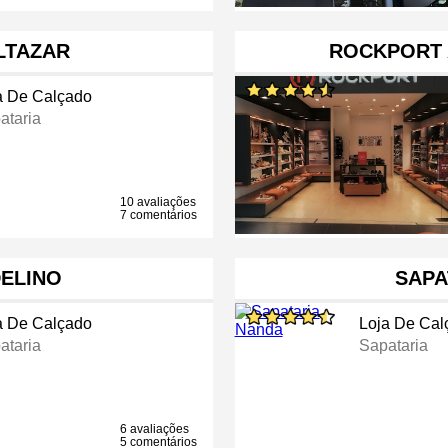
LTAZAR
ROCKPORT
a De Calçado
ataria
10 avaliações
7 comentários
DELINO
SAPA
a De Calçado
Loja De Cal
ataria
Sapataria
6 avaliações
5 comentários