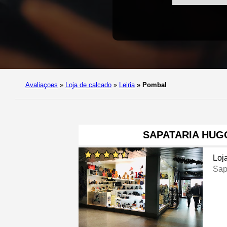
Avaliaçoes
»
Loja de calcado
»
Leiria
»
Pombal
SAPATARIA HUG
Loj
Sap