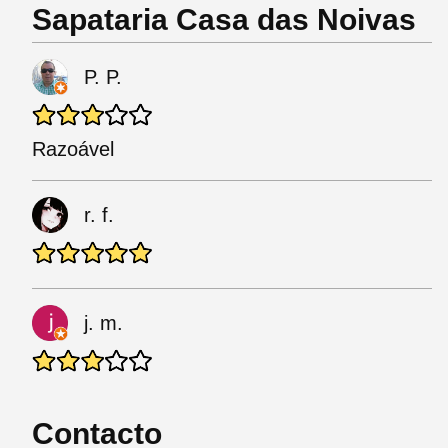
Sapataria Casa das Noivas
P. P.
Razoável
r. f.
j. m.
Contacto