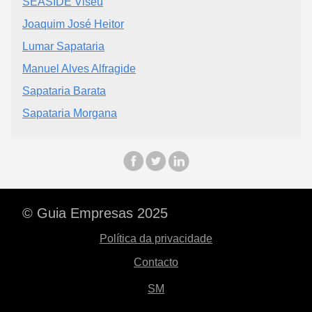
SEASIDE Viseu
Joaquim José Heitor
Lumar Sapataria
Manuel Alves Alfragide
Sapataria Barata
Sapataria Morgana
© Guia Empresas 2025
Política da privacidade
Contacto
SM