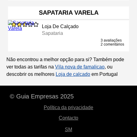
SAPATARIA VARELA
Loja De Calçado
Sapataria
3 avaliações
2 comentários
Não encontrou a melhor opção para si? Também pode
ver todas as tarifas na
Vila nova de famalicao
, ou
descobrir os melhores
Loja de calcado
em Portugal
© Guia Empresas 2025
Política da privacidade
Contacto
SM