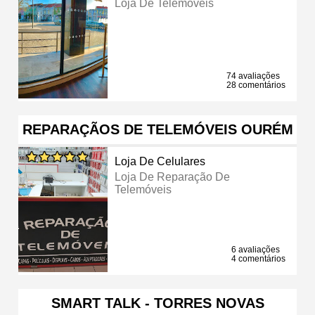
Loja De Telemóveis
74 avaliações
28 comentários
REPARAÇÃOS DE TELEMÓVEIS OURÉM
Loja De Celulares
Loja De Reparação De
Telemóveis
6 avaliações
4 comentários
SMART TALK - TORRES NOVAS