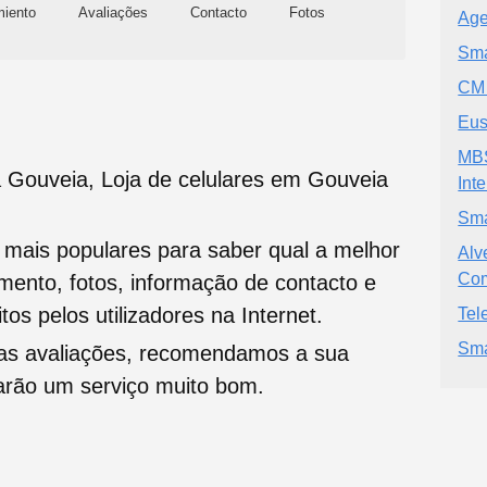
miento
Avaliações
Contacto
Fotos
Age
Sma
CM 
Eus
MBS
a Gouveia, Loja de celulares em Gouveia
Int
Sma
s mais populares para saber qual a melhor
Alv
Com
namento, fotos, informação de contacto e
tos pelos utilizadores na Internet.
Tel
Sma
oas avaliações, recomendamos a sua
tarão um serviço muito bom.