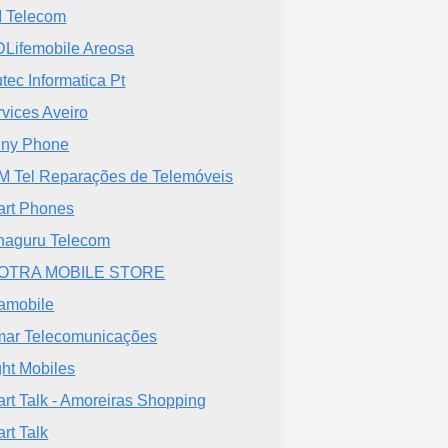
 Telecom
Lifemobile Areosa
tec Informatica Pt
rvices Aveiro
ny Phone
 Tel Reparações de Telemóveis
rt Phones
aguru Telecom
OTRA MOBILE STORE
amobile
ar Telecomunicações
ght Mobiles
rt Talk - Amoreiras Shopping
rt Talk