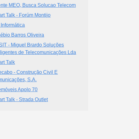
nte MEO, Busca Solucao Telecom
rt Talk - Forúm Montijo
Informática
ébio Barros Oliveira
IT - Miguel Brardo Soluções
eligentes de Telecomunicações Lda
rt Talk
ecabo - Construção Civil E
unicações, S.A.
emóveis Apolo 70
rt Talk - Strada Outlet