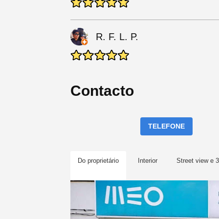
R. F. L. P.
Contacto
TELEFONE
Do proprietário
Interior
Street view e 