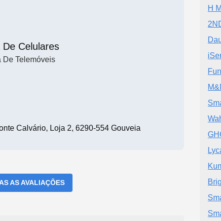
H M
2ND
Dau
 De Celulares
iSe
a De Telemóveis
Fun
M&M
Sma
Wah
onte Calvário, Loja 2, 6290-554 Gouveia
GH
Lyc
Kum
Bri
DAS AS AVALIAÇÕES
Sma
Sma