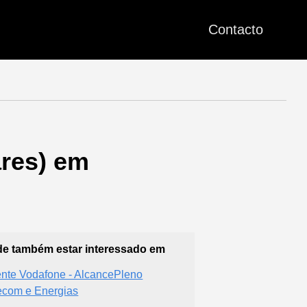
Contacto
ares) em
e também estar interessado em
nte Vodafone - AlcancePleno
ecom e Energias