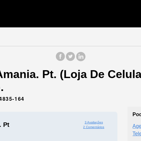
mania. Pt. (Loja De Celul
.
4835-164
Pod
3 Avaliações
 Pt
Age
2 Comentários
Tel