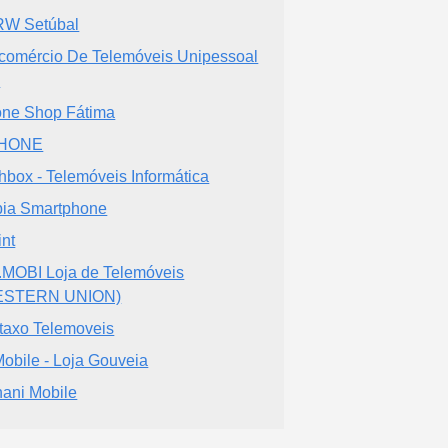
W Setúbal
-comércio De Telemóveis Unipessoal
a
ne Shop Fátima
HONE
hbox - Telemóveis Informática
ia Smartphone
int
MOBI Loja de Telemóveis
ESTERN UNION)
taxo Telemoveis
obile - Loja Gouveia
shani Mobile