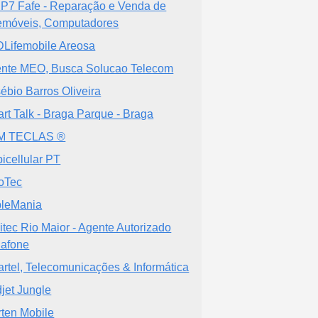
P7 Fafe - Reparação e Venda de
emóveis, Computadores
Lifemobile Areosa
nte MEO, Busca Solucao Telecom
ébio Barros Oliveira
rt Talk - Braga Parque - Braga
M TECLAS ®
icellular PT
oTec
leMania
itec Rio Maior - Agente Autorizado
afone
rtel, Telecomunicações & Informática
jet Jungle
ten Mobile