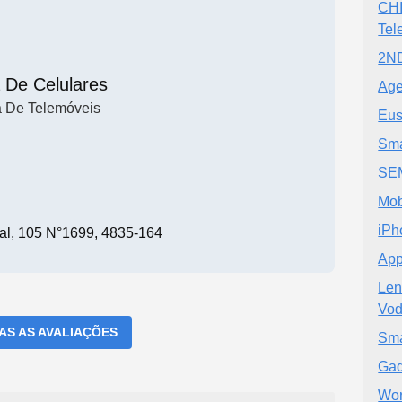
CHI
Tel
2ND
 De Celulares
Age
a De Telemóveis
Eus
Sma
SE
Mob
iPh
al, 105 N°1699, 4835-164
App
Len
Vod
DAS AS AVALIAÇÕES
Sma
Gad
Wor