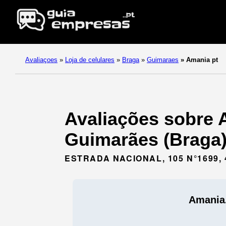
Avaliaçoes
»
Loja de celulares
»
Braga
»
Guimaraes
»
Amania pt
Avaliações sobre A
Guimarães (Braga)
ESTRADA NACIONAL, 105 N°1699, 
Amania.