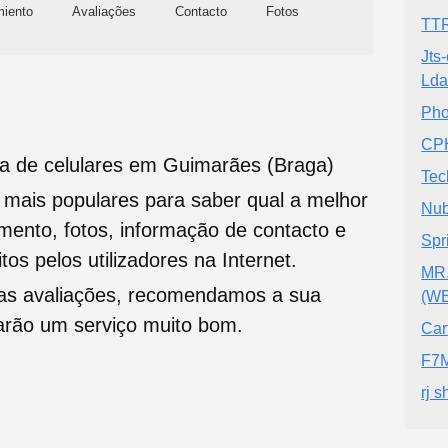
miento
Avaliações
Contacto
Fotos
TTR
Jts
Ld
Pho
CP
ja de celulares em Guimarães (Braga)
Tec
s mais populares para saber qual a melhor
Nub
namento, fotos, informação de contacto e
Spr
tos pelos utilizadores na Internet.
MR.
oas avaliações, recomendamos a sua
(W
tarão um serviço muito bom.
Car
F7M
rj 