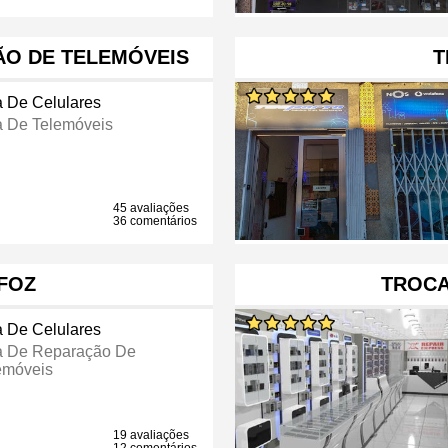
O DE TELEMÓVEIS
T
a De Celulares
a De Telemóveis
45 avaliações
36 comentários
 FOZ
TROCA
a De Celulares
a De Reparação De
emóveis
19 avaliações