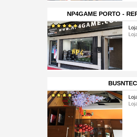
NP4GAME PORTO - RE
Loj
Loj
BUSNTE
Loj
Loj