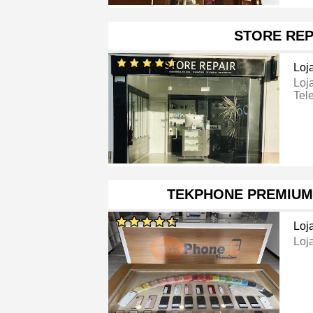
STORE REP
Loj
Loj
Tel
TEKPHONE PREMIUM
Loj
Loj