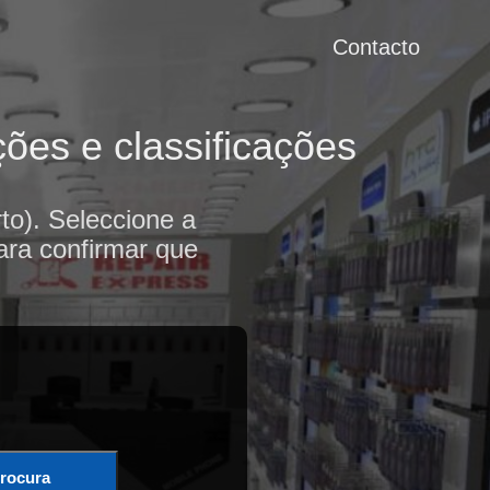
Contacto
ções e classificações
to). Seleccione a
ara confirmar que
rocura