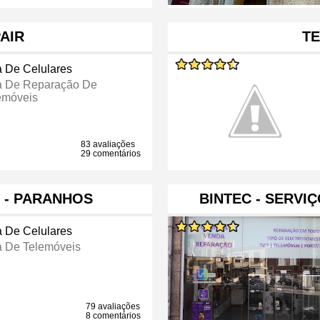
AIR
T
a De Celulares
a De Reparação De
emóveis
83 avaliações
29 comentários
 - PARANHOS
BINTEC - SERVI
a De Celulares
a De Telemóveis
79 avaliações
8 comentários