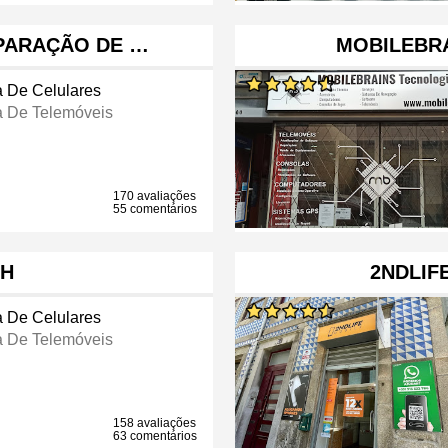
PARAÇÃO DE …
MOBILEBR
a De Celulares
a De Telemóveis
170 avaliações
55 comentários
CH
2NDLIF
a De Celulares
a De Telemóveis
158 avaliações
63 comentários