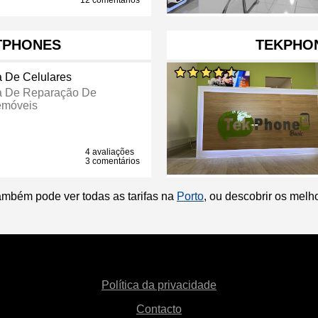
12 comentários
TPHONES
TEKPHON
a De Celulares
a De Reparação De
emóveis
4 avaliações
3 comentários
ambém pode ver todas as tarifas na
Porto
, ou descobrir os mel
Política da privacidade
Contacto