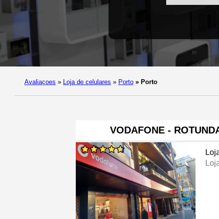
Avaliaçoes
»
Loja de celulares
»
Porto
»
Porto
VODAFONE - ROTUNDA
Loj
Loj