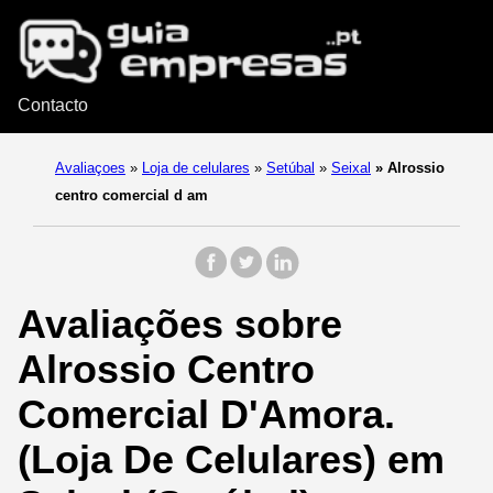
Contacto
Avaliaçoes
»
Loja de celulares
»
Setúbal
»
Seixal
»
Alrossio
centro comercial d am
Avaliações sobre
Alrossio Centro
Comercial D'Amora.
(Loja De Celulares) em