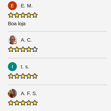
E. M.
Boa loja
A. C.
t. s.
A. F. S.