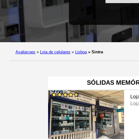
Avaliaçoes
»
Loja de celulares
»
Lisboa
»
Sintra
SÓLIDAS MEMÓR
Loj
Loj