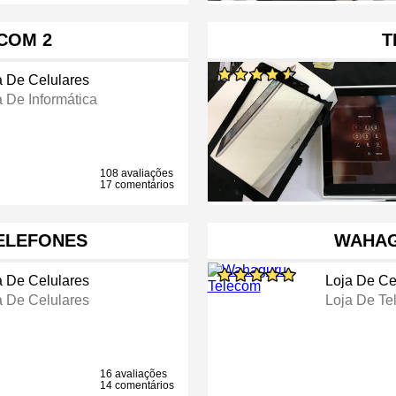
COM 2
T
a De Celulares
a De Informática
108 avaliações
17 comentários
ELEFONES
WAHAG
a De Celulares
Loja De Ce
a De Celulares
Loja De Te
16 avaliações
14 comentários