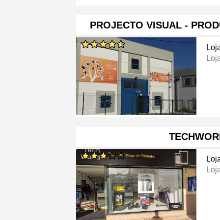
PROJECTO VISUAL - PRO
Loj
Loj
TECHWOR
Loj
Loj