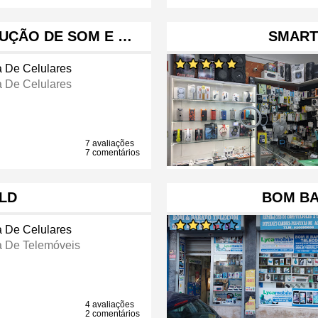
DUÇÃO DE SOM E …
SMART
a De Celulares
a De Celulares
7 avaliações
7 comentários
LD
BOM B
a De Celulares
a De Telemóveis
4 avaliações
2 comentários