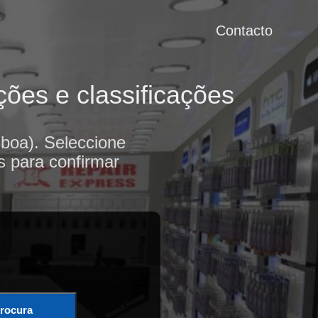
Contacto
ções e classificações
sboa). Seleccione
s para confirmar
rocura