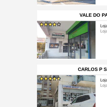
VALE DO P
Loj
Loj
CARLOS P S
Loj
Loj