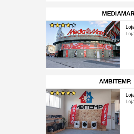
MEDIAMA
Loj
Loj
AMBITEMP,
Loj
Loj