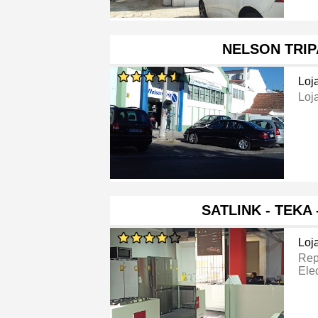
NELSON TRIP
Loj
Loj
SATLINK - TEKA 
Loj
Rep
Ele