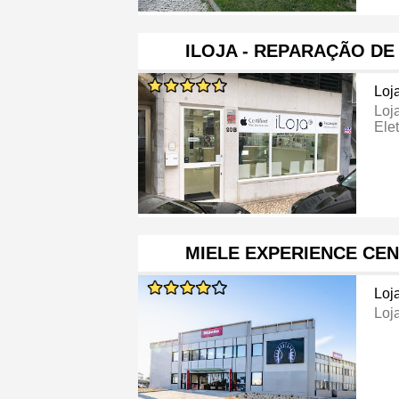
ILOJA - REPARAÇÃO DE
Loj
Loj
Ele
MIELE EXPERIENCE CE
Loj
Loj