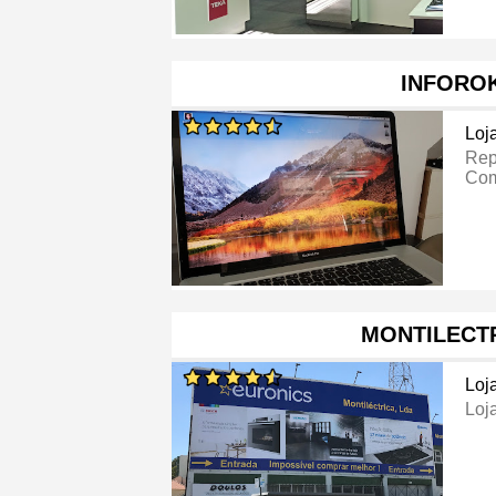
INFORO
Loj
Rep
Com
MONTILECT
Loj
Loj