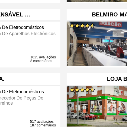
ENSÁVEL …
BELMIRO MA
a De Eletrodomésticos
a De Aparelhos Electrónicos
1025 avaliações
8 comentários
A.
LOJA B
a De Eletrodomésticos
necedor De Peças De
relhos
517 avaliações
187 comentários