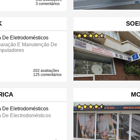
3 comentários
K
SOE
a De Eletrodomésticos
aração E Manutenção De
putadores
202 avaliações
125 comentários
RICA
MC
a De Eletrodomésticos
a De Electrodomésticos