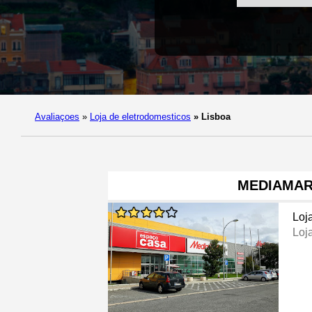
Avaliaçoes
»
Loja de eletrodomesticos
»
Lisboa
MEDIAMA
Loj
Loj