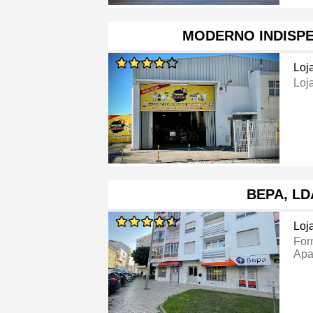
MODERNO INDISP
Loj
Loj
BEPA, LD
Loj
For
Apa