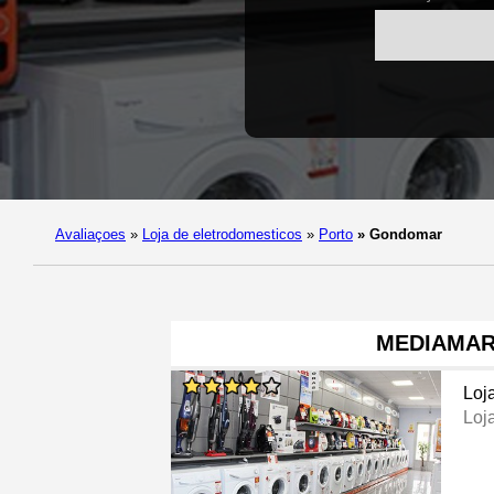
Avaliaçoes
»
Loja de eletrodomesticos
»
Porto
»
Gondomar
MEDIAMA
Loj
Loj