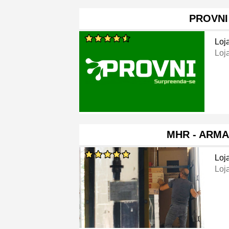
PROVNI
Loj
Loj
MHR - ARM
Loj
Loj