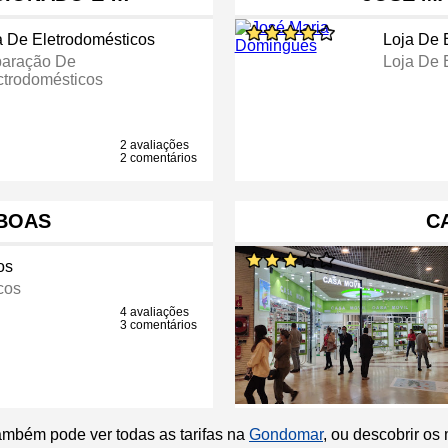
a De Eletrodomésticos
Loja De 
aração De
Loja De 
ctrodomésticos
2 avaliações
2 comentários
-BOAS
C
os
cos
4 avaliações
3 comentários
ambém pode ver todas as tarifas na
Gondomar
, ou descobrir os