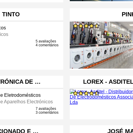
 TINTO
PIN
cos
icos
5 avaliações
4 comentários
TRÓNICA DE …
LOREX - ASDITE
e Eletrodomésticos
e Aparelhos Electrónicos
7 avaliações
3 comentários
CIONADO E …
JOSÉ M