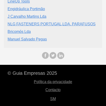
LineUp Tools
Engidráulica Portimão
J Carvalho Martins Lda
NLG FASTENERS PORTUGAL,LDA. PARAFUSOS
Bricomós Lda
Manuel Salvado Pegas
© Guia Empresas 2025
Política da privacidade
Contacto
SM