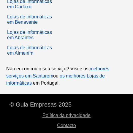
Lojas de informáticas
em Cartaxo
Lojas de informáticas
em Benavente
Lojas de informáticas
em Abrantes
Lojas de informáticas
em Almeirim
Não encontrou o seu serviço? Visite os
melhores
serviços em Santarem
ou
os melhores Lojas de
informáticas
em Portugal.
© Guia Empresas 2025
Política da privacidade
Contacto