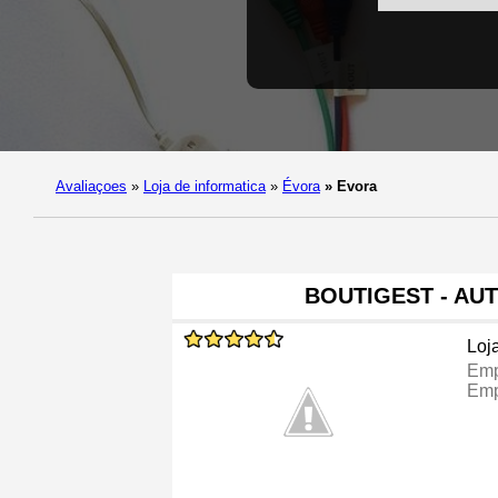
Avaliaçoes
»
Loja de informatica
»
Évora
»
Evora
BOUTIGEST - AU
Loj
Emp
Emp