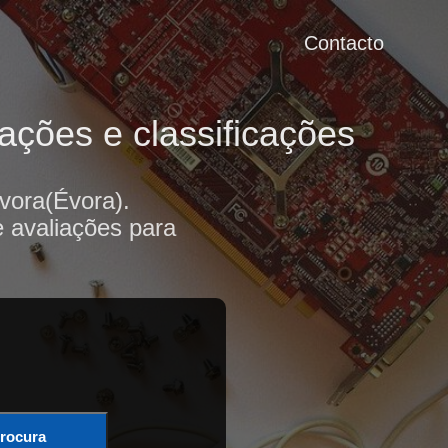
Contacto
ações e classificações
vora(Évora).
e avaliações para
rocura