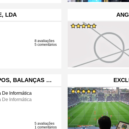
E, LDA
ANG
8 avaliações
5 comentários
 POS, BALANÇAS …
EXCL
a De Informática
a De Informática
5 avaliações
1 comentários