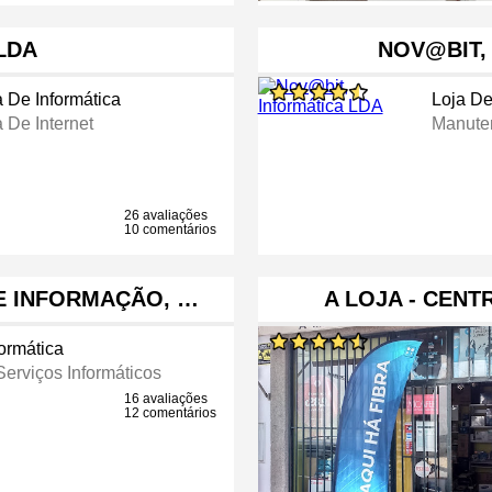
LDA
NOV@BIT,
a De Informática
Loja De
 De Internet
Manute
26 avaliações
10 comentários
E INFORMAÇÃO, …
A LOJA - CENT
ormática
Serviços Informáticos
16 avaliações
12 comentários