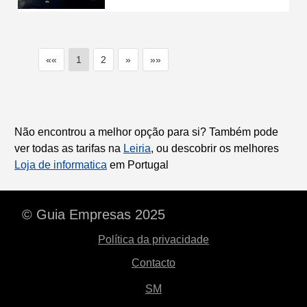
««
1
2
»
»»
Não encontrou a melhor opção para si? Também pode
ver todas as tarifas na
Leiria
, ou descobrir os melhores
Loja de informatica
em Portugal
© Guia Empresas 2025
Política da privacidade
Contacto
SM