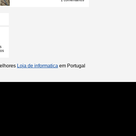
1 comentários
s
ios
melhores
Loja de informatica
em Portugal