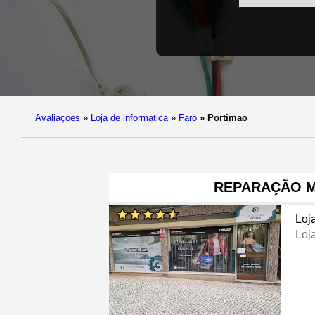
Avaliaçoes
»
Loja de informatica
»
Faro
»
Portimao
REPARAÇÃO M
Loj
Loj