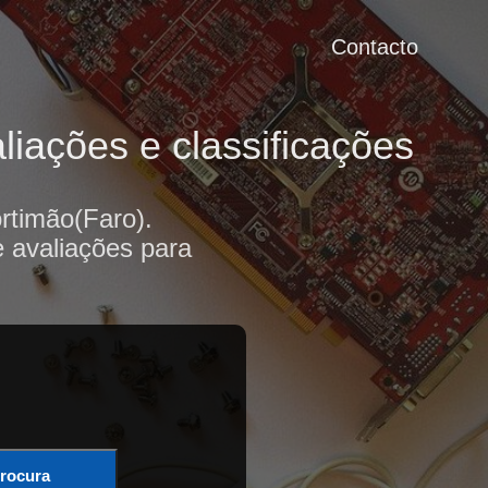
Contacto
liações e classificações
rtimão(Faro).
e avaliações para
rocura