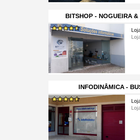
BITSHOP - NOGUEIRA &
Loj
Loj
INFODINÂMICA - BU
Loj
Loj