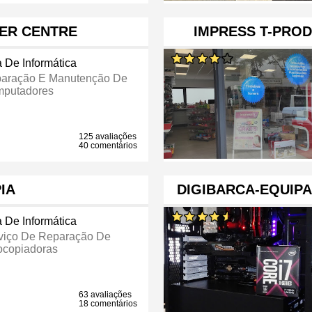
ER CENTRE
IMPRESS T-PROD
a De Informática
aração E Manutenção De
putadores
125 avaliações
40 comentários
IA
DIGIBARCA-EQUIP
a De Informática
viço De Reparação De
ocopiadoras
63 avaliações
18 comentários