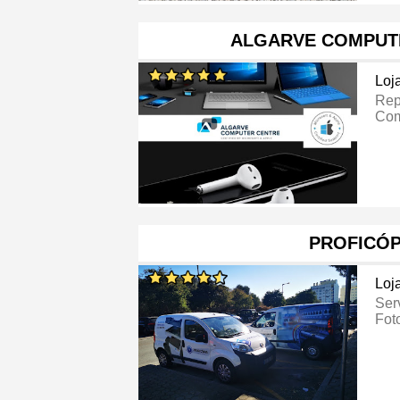
ALGARVE COMPUT
Loj
Rep
Com
PROFICÓP
Loj
Ser
Fot