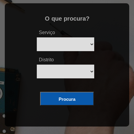
O que procura?
Serviço
Distrito
Procura