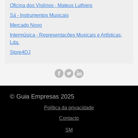
Oficina dos Violinos - Mateus Luthiers
Sá - Instrumentos Musicais
Mercado Novo
Intermúsica - Representações Musicais e Artísticas,
Lda.
Store4DJ
© Guia Empresas 2025
Política da privacidade
Contacto
SM