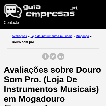
Contacto
Avaliaçoes
»
Loja de instrumentos musicais
»
Bragança
»
Douro som pro
Avaliações sobre Douro
Som Pro. (Loja De
Instrumentos Musicais)
em Mogadouro