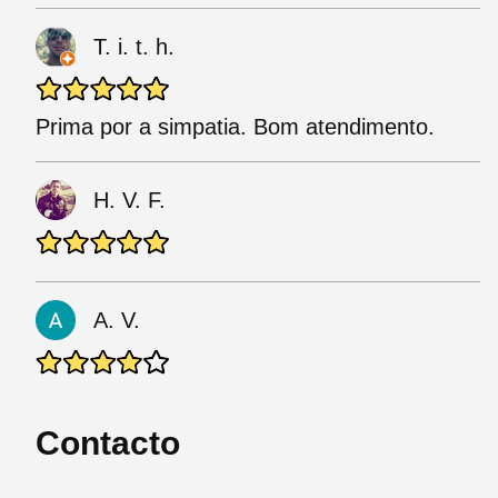
T. i. t. h.
Prima por a simpatia. Bom atendimento.
H. V. F.
A. V.
Contacto