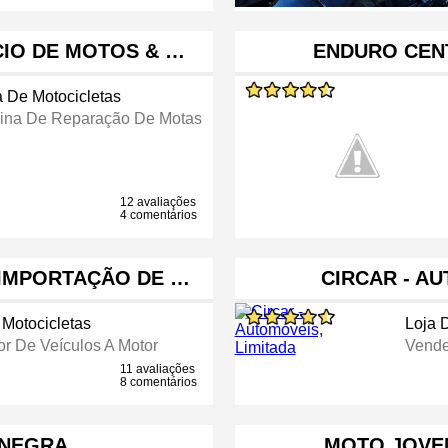
IO DE MOTOS & …
ENDURO CEN
a De Motocicletas
cina De Reparação De Motas
12 avaliações
4 comentários
IMPORTAÇÃO DE …
CIRCAR - AU
 Motocicletas
Loja 
r De Veículos A Motor
Vende
11 avaliações
8 comentários
 NEGRA
MOTO JOVEM