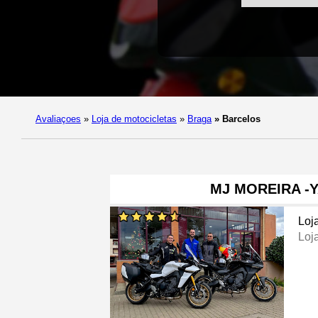
Avaliaçoes
»
Loja de motocicletas
»
Braga
»
Barcelos
MJ MOREIRA -
Loj
Loj