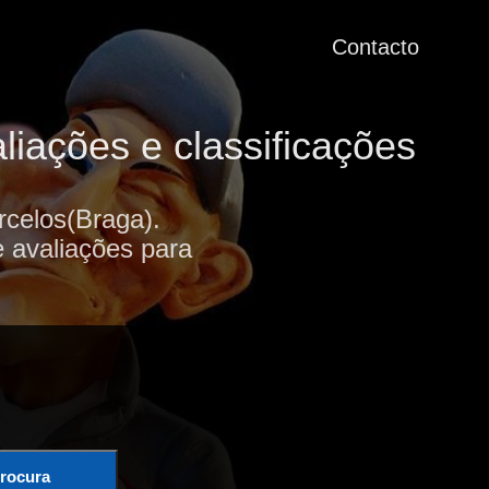
Contacto
liações e classificações
rcelos(Braga).
e avaliações para
rocura