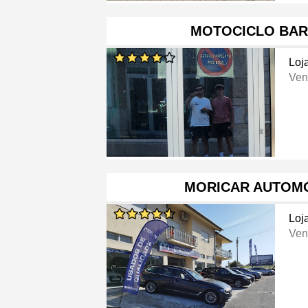
MOTOCICLO BAR
Loj
Ven
MORICAR AUTOMÓ
Loj
Ven