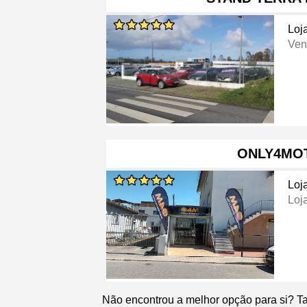
Loj
Ven
ONLY4MO
Loj
Loj
Não encontrou a melhor opção para si? T