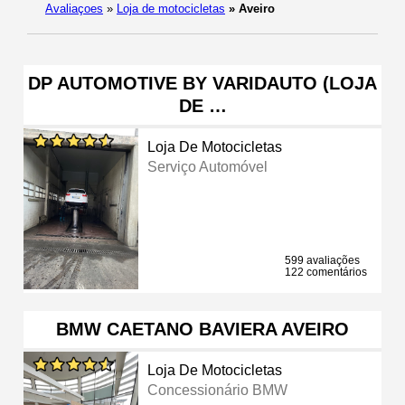
Avaliaçoes
»
Loja de motocicletas
»
Aveiro
DP AUTOMOTIVE BY VARIDAUTO (LOJA
DE …
Loja De Motocicletas
Serviço Automóvel
599 avaliações
122 comentários
BMW CAETANO BAVIERA AVEIRO
Loja De Motocicletas
Concessionário BMW