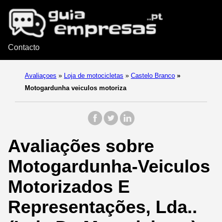
Contacto
Avaliaçoes
»
Loja de motocicletas
»
Castelo Branco
»
Motogardunha veiculos motoriza
Avaliações sobre
Motogardunha-Veiculos
Motorizados E
Representações, Lda..