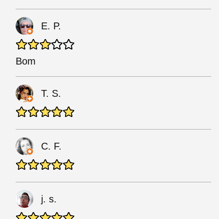
E. P.
Bom
T. S.
C. F.
j. s.