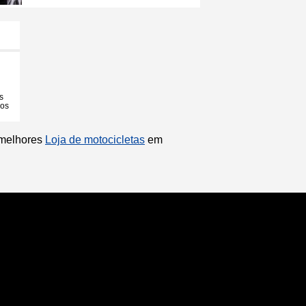
s
ios
 melhores
Loja de motocicletas
em