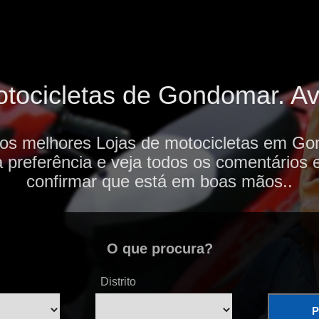
tocicletas de Gondomar. Ava
 os melhores Lojas de motocicletas em Go
 preferência e veja todos os comentários 
confirmar que está em boas mãos..
O que procura?
Distrito
P