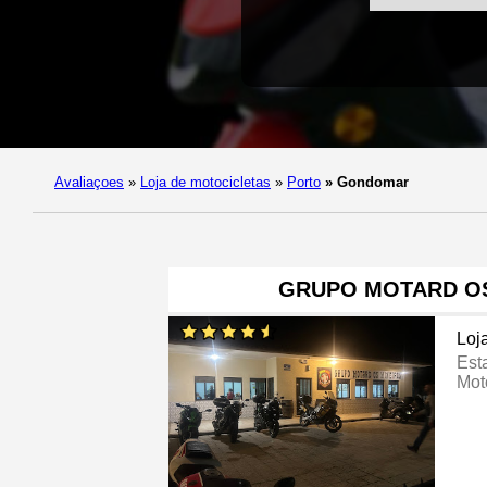
Avaliaçoes
»
Loja de motocicletas
»
Porto
»
Gondomar
GRUPO MOTARD OS
Loj
Est
Mot