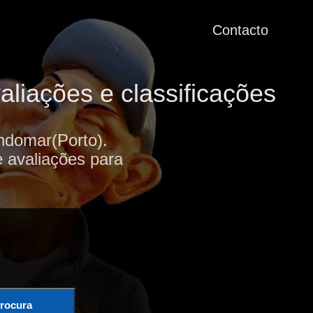
Contacto
liações e classificações
ndomar(Porto).
e avaliações para
rocura