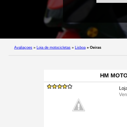
Avaliaçoes
»
Loja de motocicletas
»
Lisboa
»
Oeiras
HM MOT
Loj
Ven