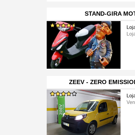
STAND-GIRA MO
Loj
Loj
ZEEV - ZERO EMISSI
Loj
Ven