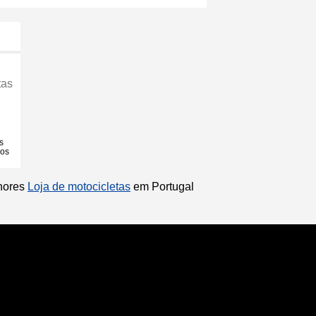
tas
s
ios
lhores
Loja de motocicletas
em Portugal