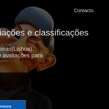
Contacto
iações e classificações
iras(Lisboa).
e avaliações para
rocura