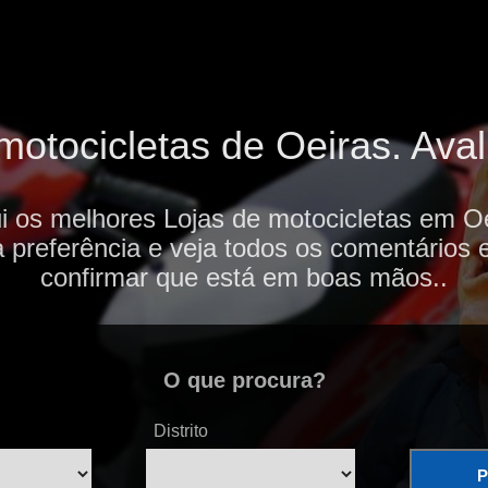
otocicletas de Oeiras. Aval
i os melhores Lojas de motocicletas em Oe
 preferência e veja todos os comentários 
confirmar que está em boas mãos..
O que procura?
Distrito
P