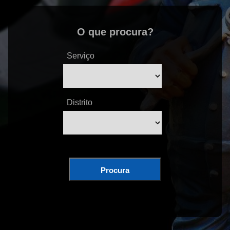
O que procura?
Serviço
Distrito
Procura