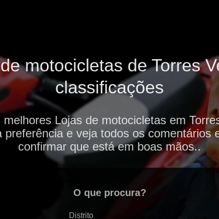
de motocicletas de Torres V
classificações
 melhores Lojas de motocicletas em Torre
 preferência e veja todos os comentários 
confirmar que está em boas mãos..
O que procura?
Distrito