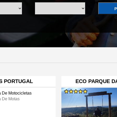
P
IS PORTUGAL
ECO PARQUE DA
a De Motocicletas
a De Motas