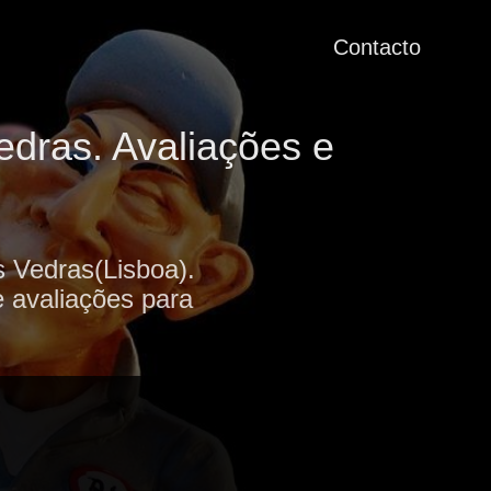
Contacto
edras. Avaliações e
s Vedras(Lisboa).
e avaliações para