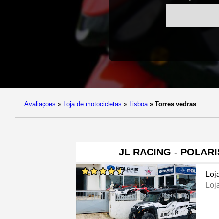
Avaliaçoes
»
Loja de motocicletas
»
Lisboa
»
Torres vedras
JL RACING - POLAR
Loj
Loj