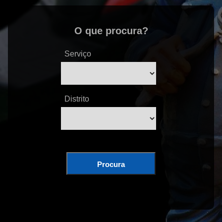
O que procura?
Serviço
Distrito
Procura