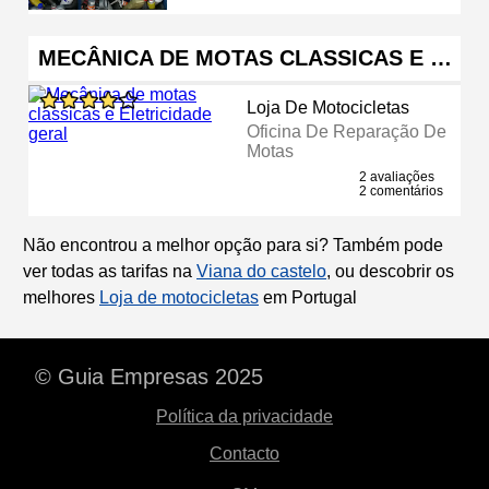
MECÂNICA DE MOTAS CLASSICAS E …
Loja De Motocicletas
Oficina De Reparação De
Motas
2 avaliações
2 comentários
Não encontrou a melhor opção para si? Também pode
ver todas as tarifas na
Viana do castelo
, ou descobrir os
melhores
Loja de motocicletas
em Portugal
© Guia Empresas 2025
Política da privacidade
Contacto