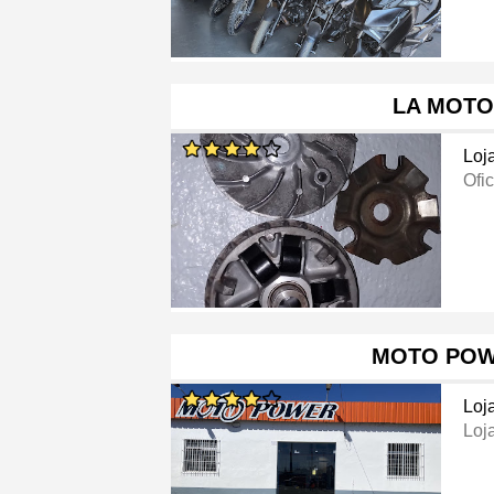
LA MOTO
Loj
Ofi
MOTO PO
Loj
Loj