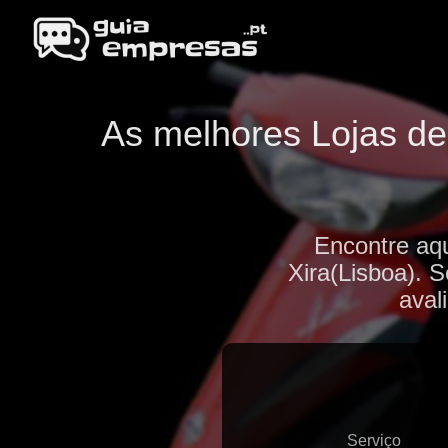
As melhores Lojas de 
Encontre aqu
Xira(Lisboa). S
aval
Serviço