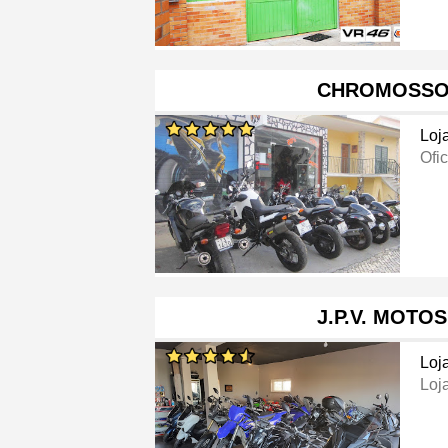
CHROMOSSO
Loj
Ofi
J.P.V. MOTOS
Loj
Loj