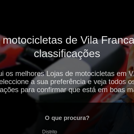
motocicletas de Vila Franca
classificações
i os melhores Lojas de motocicletas em V
eleccione a sua preferência e veja todos 
iações para confirmar que está em boas m
O que procura?
Distrito