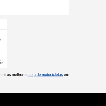
…
r
s
ios
obrir os melhores
Loja de motocicletas
em