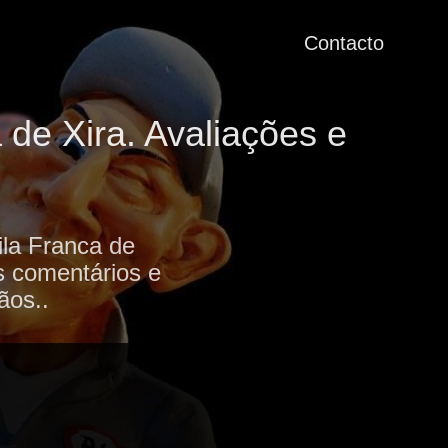
Contacto
 de Xira. Avaliações e
ila Franca de
os comentários e
ãos..