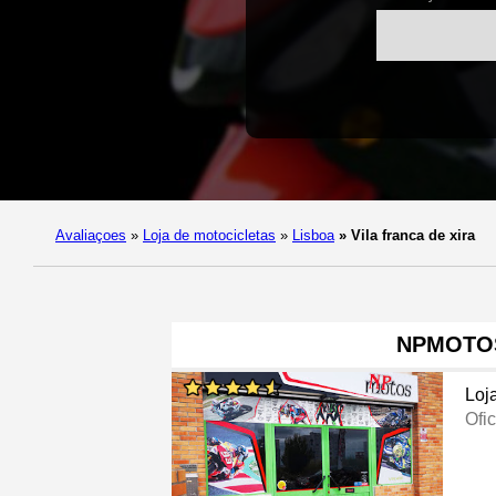
Avaliaçoes
»
Loja de motocicletas
»
Lisboa
»
Vila franca de xira
NPMOTO
Loj
Ofi