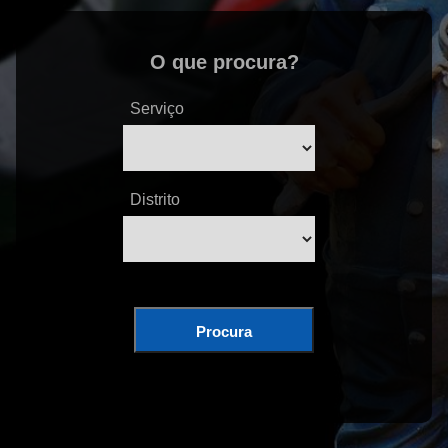
O que procura?
Serviço
Distrito
Procura