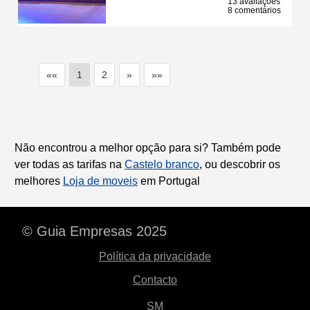
13 avaliações
8 comentários
««
1
2
»
»»
Não encontrou a melhor opção para si? Também pode
ver todas as tarifas na
Castelo branco
, ou descobrir os
melhores
Loja de moveis
em Portugal
© Guia Empresas 2025
Política da privacidade
Contacto
SM