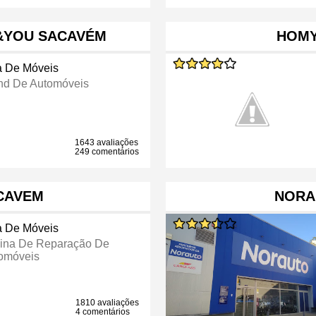
 &YOU SACAVÉM
HOMY
a De Móveis
nd De Automóveis
1643 avaliações
249 comentários
CAVEM
NORA
a De Móveis
cina De Reparação De
omóveis
1810 avaliações
4 comentários