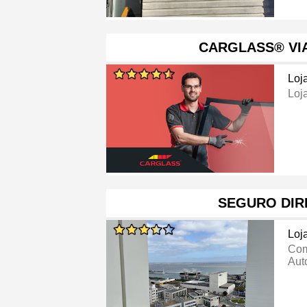
CARGLASS® VI
Loj
Loj
SEGURO DIR
Loj
Com
Aut