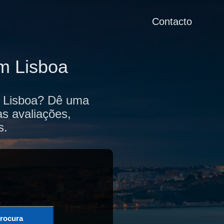
Contacto
m Lisboa
de Lisboa? Dê uma
as avaliações,
s.
rocura