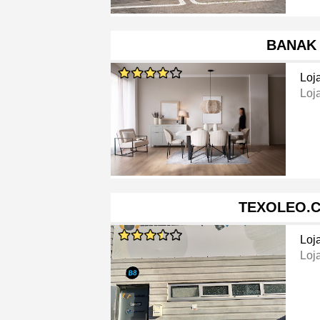
BANAK
Loj
Loj
TEXOLEO.
Loj
Loj