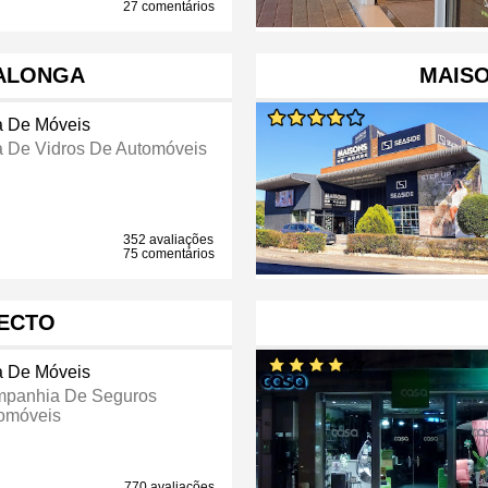
27 comentários
ALONGA
MAIS
a De Móveis
a De Vidros De Automóveis
352 avaliações
75 comentários
ECTO
a De Móveis
panhia De Seguros
omóveis
770 avaliações