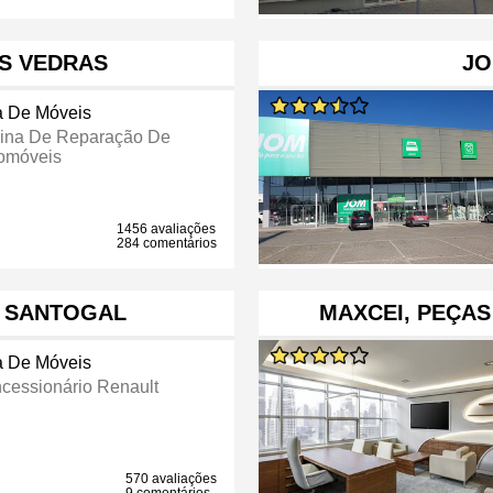
S VEDRAS
JO
a De Móveis
cina De Reparação De
omóveis
1456 avaliações
284 comentários
- SANTOGAL
MAXCEI, PEÇAS
a De Móveis
cessionário Renault
570 avaliações