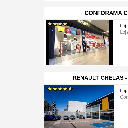
CONFORAMA C
Loj
Loj
RENAULT CHELAS 
Loj
Con