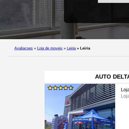
Avaliaçoes
»
Loja de moveis
»
Leiria
»
Leiria
AUTO DELT
Loj
Loj