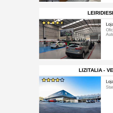
LEIRIDIES
Loj
Ofi
Aut
LIZITALIA - 
Loj
Sta