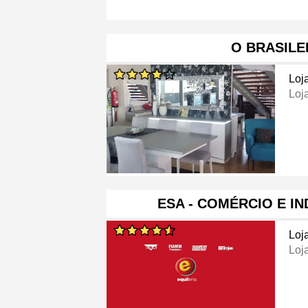
O BRASILE
Loj
Loj
ESA - COMÉRCIO E I
Loj
Loj