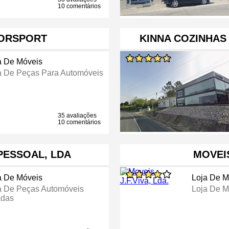
10 comentários
FORSPORT
KINNA COZINHAS
a De Móveis
a De Peças Para Automóveis
35 avaliações
10 comentários
PESSOAL, LDA
MOVEIS
a De Móveis
Loja De M
a De Peças Automóveis
Loja De M
das