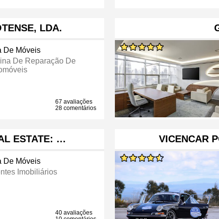
TENSE, LDA.
a De Móveis
cina De Reparação De
omóveis
67 avaliações
28 comentários
AL ESTATE: …
VICENCAR P
a De Móveis
ntes Imobiliários
40 avaliações