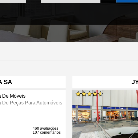
A SA
J
a De Móveis
a De Peças Para Automóveis
460 avaliações
107 comentários