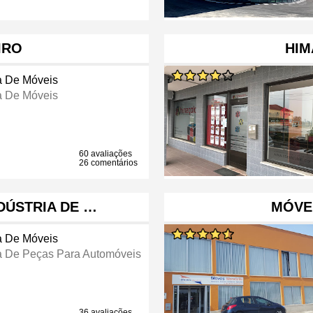
IRO
HIM
a De Móveis
a De Móveis
60 avaliações
26 comentários
NDÚSTRIA DE …
MÓVE
a De Móveis
a De Peças Para Automóveis
36 avaliações