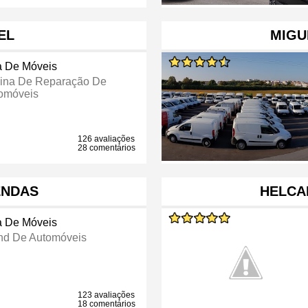
EL
MIGU
a De Móveis
cina De Reparação De
omóveis
126 avaliações
28 comentários
VENDAS
HELCA
a De Móveis
nd De Automóveis
123 avaliações
18 comentários