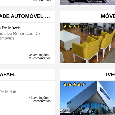
10 comentários
DADE AUTOMÓVEL …
MÓVE
a De Móveis
cina De Reparação De
omóveis
35 avaliações
20 comentários
AFAEL
IV
De Metais
41 avaliações
10 comentários