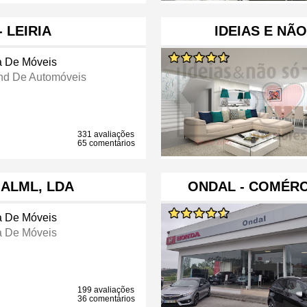
 LEIRIA
IDEIAS E NÃ
a De Móveis
nd De Automóveis
331 avaliações
65 comentários
 ALML, LDA
ONDAL - COMÉRC
a De Móveis
a De Móveis
199 avaliações
36 comentários