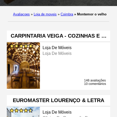
Avaliaçoes
»
Loja de moveis
»
Coimbra
»
Montemor o velho
CARPINTARIA VEIGA - COZINHAS E …
Loja De Móveis
Loja De Móveis
146 avaliações
10 comentários
EUROMASTER LOURENÇO & LETRA
Loja De Móveis