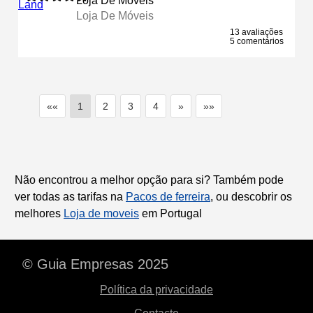
Loja De Móveis
Loja De Móveis
13 avaliações
5 comentários
««
1
2
3
4
»
»»
Não encontrou a melhor opção para si? Também pode
ver todas as tarifas na
Pacos de ferreira
, ou descobrir os
melhores
Loja de moveis
em Portugal
© Guia Empresas 2025
Política da privacidade