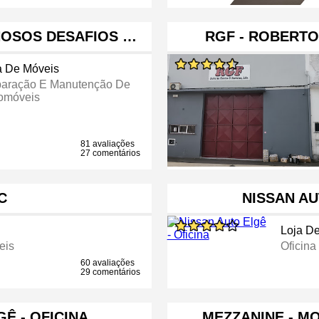
HOSOS DESAFIOS …
RGF - ROBERTO
a De Móveis
aração E Manutenção De
omóveis
81 avaliações
27 comentários
C
NISSAN AU
Loja D
eis
Oficin
60 avaliações
29 comentários
Ê - OFICINA
MEZZANINE - M