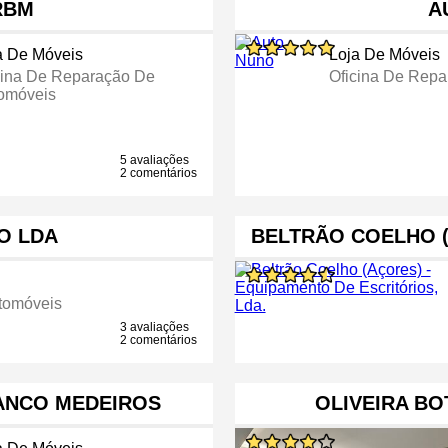
RBM
A
a De Móveis
Loja De Móveis
cina De Reparação De
Oficina De Rep
omóveis
5 avaliações
2 comentários
O LDA
BELTRÃO COELHO 
tomóveis
3 avaliações
2 comentários
ANCO MEDEIROS
OLIVEIRA BO