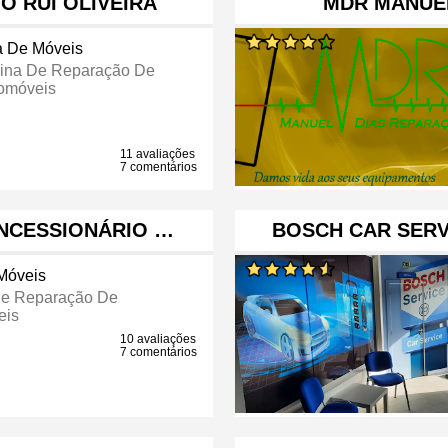
O RUI OLIVEIRA
MDR MANUE
a De Móveis
cina De Reparação De
omóveis
11 avaliações
7 comentários
NCESSIONÁRIO …
BOSCH CAR SERV
Móveis
De Reparação De
eis
10 avaliações
7 comentários