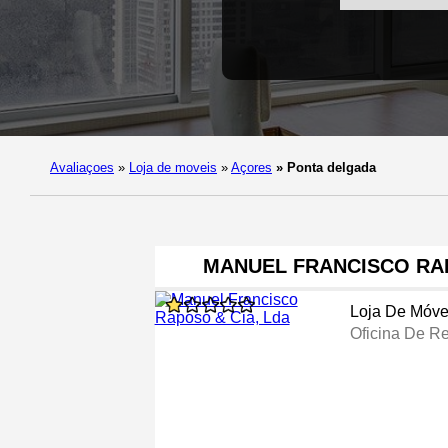
Avaliaçoes
»
Loja de moveis
»
Açores
»
Ponta delgada
MANUEL FRANCISCO RAP
Loja De Móve
Oficina De R