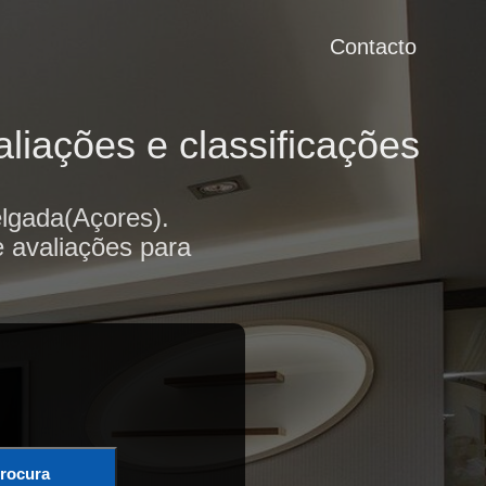
Contacto
liações e classificações
lgada(Açores).
e avaliações para
rocura