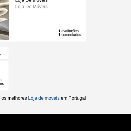
Loja De Móveis
Loja De Móveis
1 avaliações
1 comentários
…
s
ios
ir os melhores
Loja de moveis
em Portugal