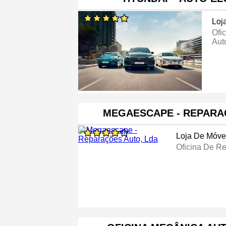
Loj
Ofi
Aut
MEGAESCAPE - REPARA
Loja De Móve
Oficina De R