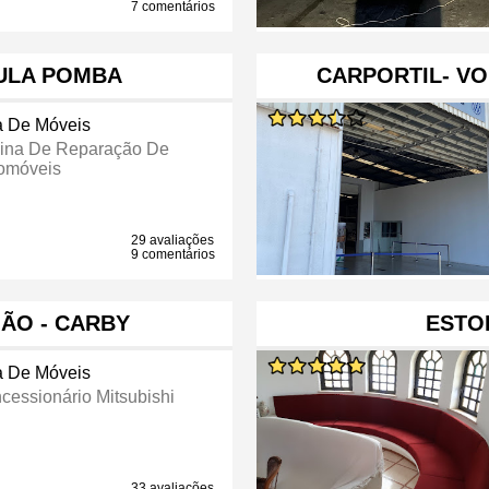
7 comentários
ULA POMBA
CARPORTIL- V
a De Móveis
cina De Reparação De
omóveis
29 avaliações
9 comentários
MÃO - CARBY
ESTOF
a De Móveis
cessionário Mitsubishi
33 avaliações