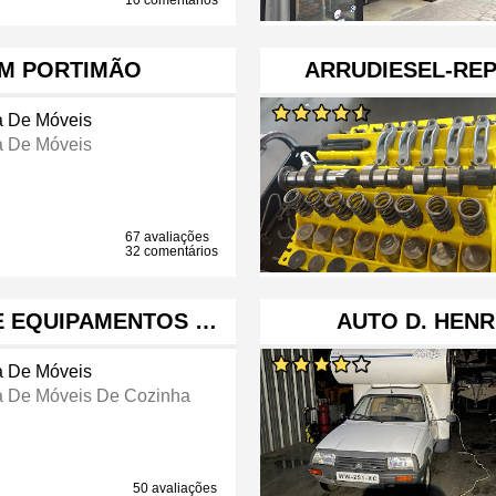
10 comentários
M PORTIMÃO
ARRUDIESEL-RE
a De Móveis
a De Móveis
67 avaliações
32 comentários
E EQUIPAMENTOS …
AUTO D. HEN
a De Móveis
a De Móveis De Cozinha
50 avaliações