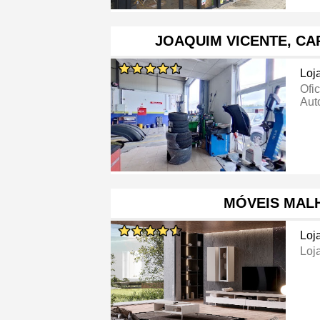
JOAQUIM VICENTE, CA
Loj
Ofi
Aut
MÓVEIS MAL
Loj
Loj