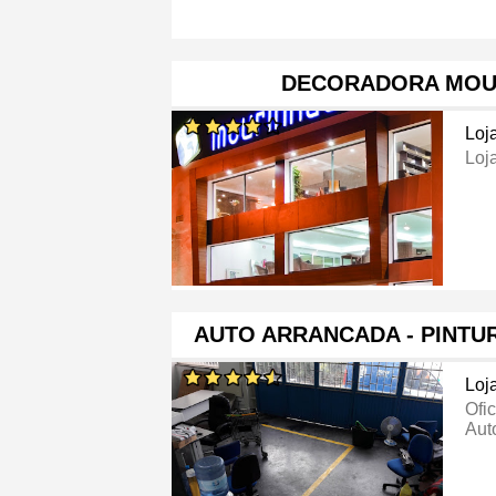
DECORADORA MOUR
Loj
Loj
AUTO ARRANCADA - PINTU
Loj
Ofi
Aut