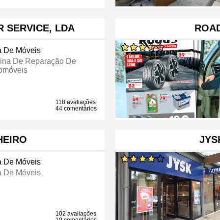
R SERVICE, LDA
ROA
a De Móveis
cina De Reparação De
omóveis
118 avaliações
44 comentários
HEIRO
JYS
a De Móveis
a De Móveis
102 avaliações