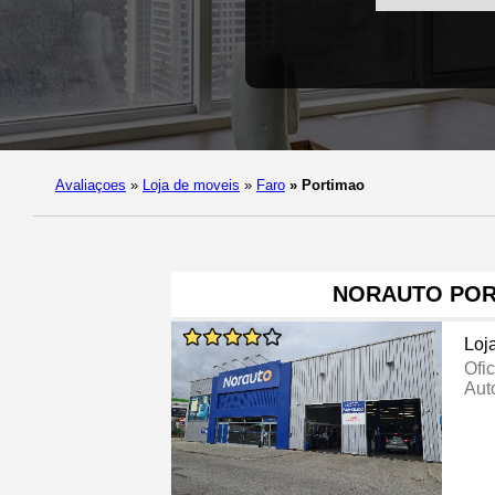
Avaliaçoes
»
Loja de moveis
»
Faro
»
Portimao
NORAUTO PO
Loj
Ofi
Aut