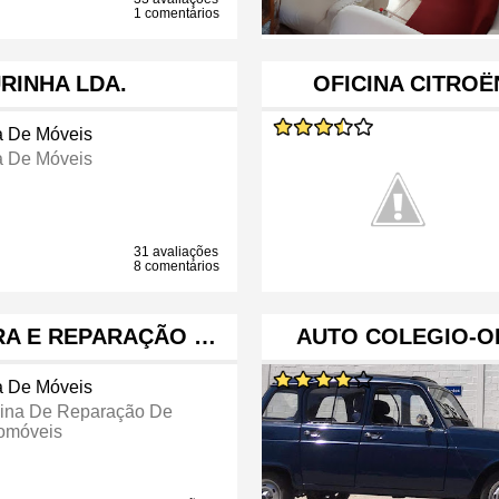
1 comentários
INHA LDA.
OFICINA CITRO
a De Móveis
a De Móveis
31 avaliações
8 comentários
RA E REPARAÇÃO …
AUTO COLEGIO-O
a De Móveis
cina De Reparação De
omóveis