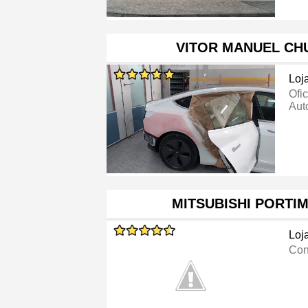
VITOR MANUEL CH
Loj
Ofi
Aut
MITSUBISHI PORTI
Loj
Con