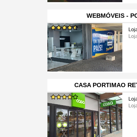
WEBMÓVEIS - P
Loj
Loj
CASA PORTIMAO RE
Loj
Loj