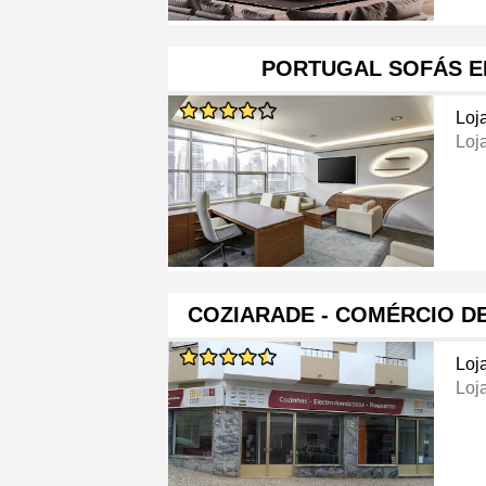
PORTUGAL SOFÁS E
Loj
Loj
COZIARADE - COMÉRCIO D
Loj
Loj