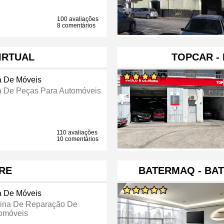
100 avaliações
8 comentários
IRTUAL
TOPCAR - 
a De Móveis
a De Peças Para Automóveis
110 avaliações
10 comentários
RE
BATERMAQ - BAT
a De Móveis
cina De Reparação De
omóveis