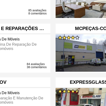
85 avaliações
8 comentários
S E REPARAÇÕES …
MCPEÇAS-CO
a De Móveis
cina De Reparação De
omóveis
84 avaliações
38 comentários
OV
EXPRESSGLASS
a De Móveis
aração E Manutenção De
omóveis