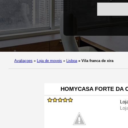
Avaliaçoes
»
Loja de moveis
»
Lisboa
»
Vila franca de xira
HOMYCASA FORTE DA C
Loj
Loj