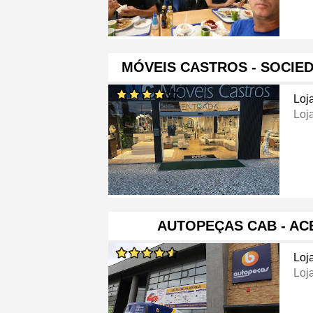
MÓVEIS CASTROS - SOCIE
Loj
Loj
AUTOPEÇAS CAB - AC
Loj
Loj