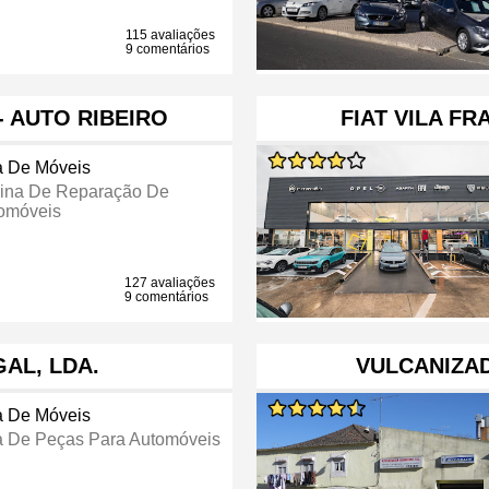
115 avaliações
9 comentários
- AUTO RIBEIRO
FIAT VILA FR
a De Móveis
cina De Reparação De
omóveis
127 avaliações
9 comentários
AL, LDA.
VULCANIZA
a De Móveis
a De Peças Para Automóveis