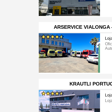
ARSERVICE VIALONGA 
Loj
Ofi
Aut
KRAUTLI PORTUG
Loj
Loj