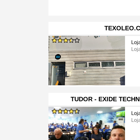
TEXOLEO.
Loj
Loj
TUDOR - EXIDE TECH
Loj
Loj