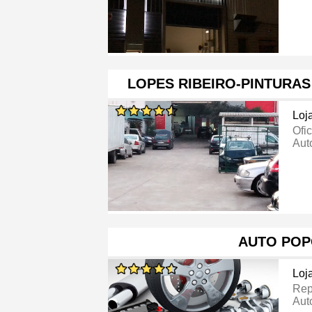
LOPES RIBEIRO-PINTURA
Loj
Ofi
Aut
AUTO POP
Loj
Rep
Aut