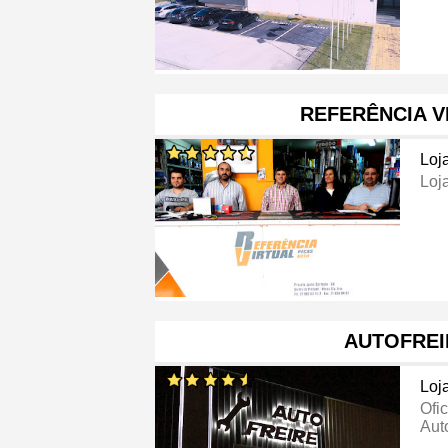
REFERÊNCIA V
Loj
Loj
AUTOFREI
Loj
Ofi
Aut