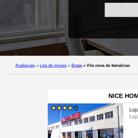
Avaliaçoes
»
Loja de moveis
»
Braga
»
Vila nova de famalicao
NICE HO
Loj
Loj