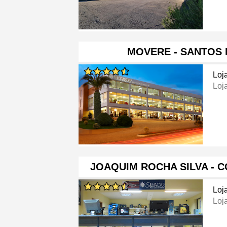
MOVERE - SANTOS 
Loj
Loj
JOAQUIM ROCHA SILVA - 
Loj
Loj