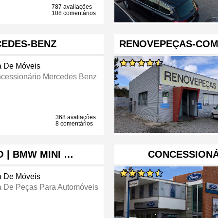
787 avaliações
108 comentários
CEDES-BENZ
RENOVEPEÇAS-COM
a De Móveis
cessionário Mercedes Benz
368 avaliações
8 comentários
O | BMW MINI …
CONCESSIONÁR
a De Móveis
a De Peças Para Automóveis