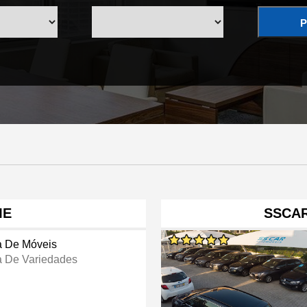
P
ME
SSCA
a De Móveis
a De Variedades