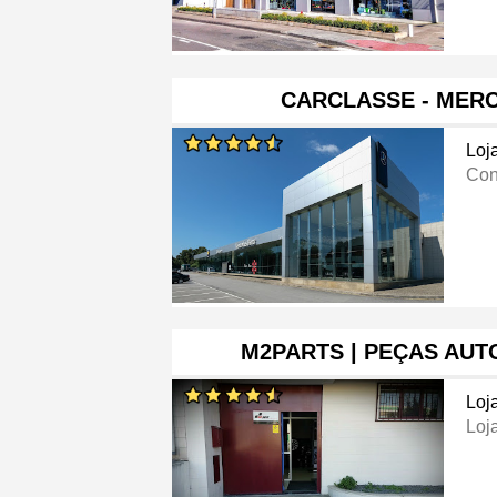
CARCLASSE - MER
Loj
Con
M2PARTS | PEÇAS AUT
Loj
Loj