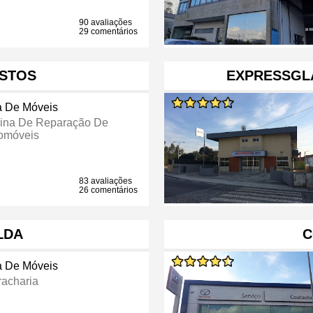
90 avaliações
29 comentários
STOS
EXPRESSGLA
a De Móveis
cina De Reparação De
omóveis
83 avaliações
26 comentários
LDA
C
a De Móveis
racharia