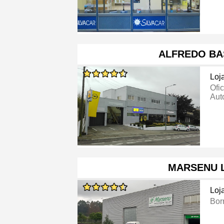
ALFREDO BA
Loj
Ofi
Aut
MARSENU 
Loj
Bor