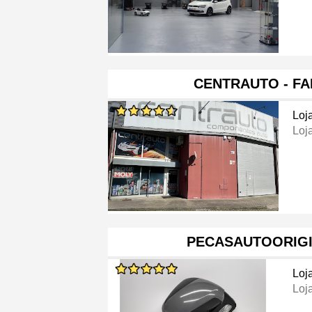
CENTRAUTO - F
Loj
Loj
PECASAUTOORIGI
Loj
Loj