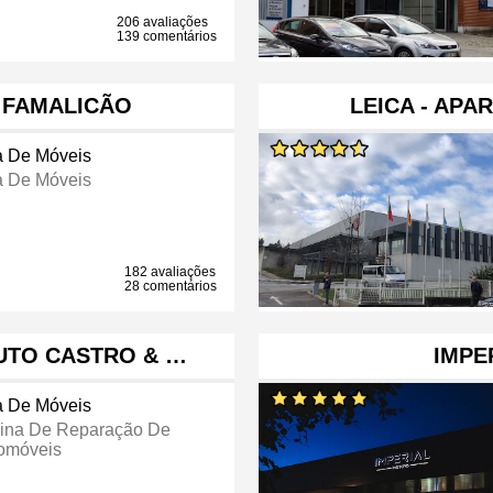
206 avaliações
139 comentários
E FAMALICÃO
LEICA - APA
a De Móveis
a De Móveis
182 avaliações
28 comentários
AUTO CASTRO & …
IMPE
a De Móveis
cina De Reparação De
omóveis