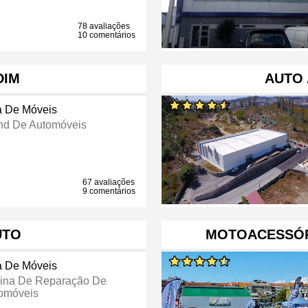
78 avaliações
10 comentários
DIM
AUTO 
a De Móveis
nd De Automóveis
67 avaliações
9 comentários
UTO
MOTOACESSÓR
a De Móveis
cina De Reparação De
omóveis