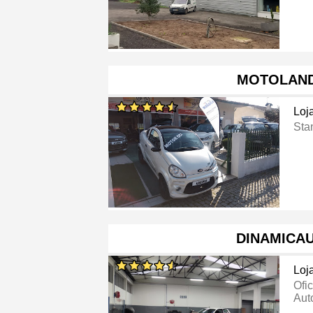
MOTOLAN
Loj
Sta
DINAMICA
Loj
Ofi
Aut