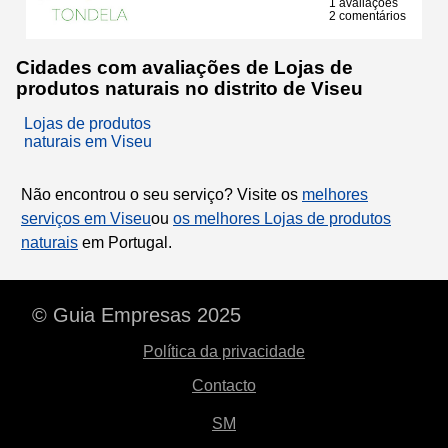
1 avaliações
2 comentários
Cidades com avaliações de Lojas de
produtos naturais no distrito de Viseu
Lojas de produtos
naturais em Viseu
Não encontrou o seu serviço? Visite os
melhores
serviços em Viseu
ou
os melhores Lojas de produtos
naturais
em Portugal.
© Guia Empresas 2025
Política da privacidade
Contacto
SM