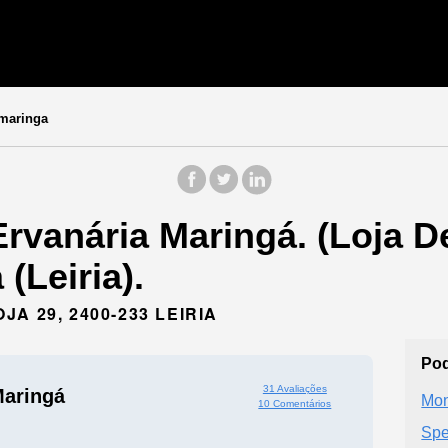
maringa
Ervanária Maringá. (Loja 
(Leiria).
A 29, 2400-233 LEIRIA
Pod
31 Avaliações
Maringá
Mon
10 Comentários
Spe