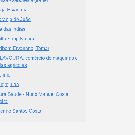
lisa - sabores a granel
iga Ervanária
aranja do João
a das Indias
lth Shop Natura
ribem Ervanária, Tomar
LAVOURA, comércio de máquinas e
aias agrícolas
clinic
light, Lda
ura Saúde - Nuno Manuel Costa
eira
erino Santos Costa