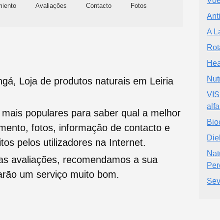
Vóe
miento
Avaliações
Contacto
Fotos
Ant
A L
Rot
Hea
Nut
gá, Loja de produtos naturais em Leiria
VIS
alf
s mais populares para saber qual a melhor
Bio
namento, fotos, informação de contacto e
Die
tos pelos utilizadores na Internet.
Nat
oas avaliações, recomendamos a sua
Per
tarão um serviço muito bom.
Sev