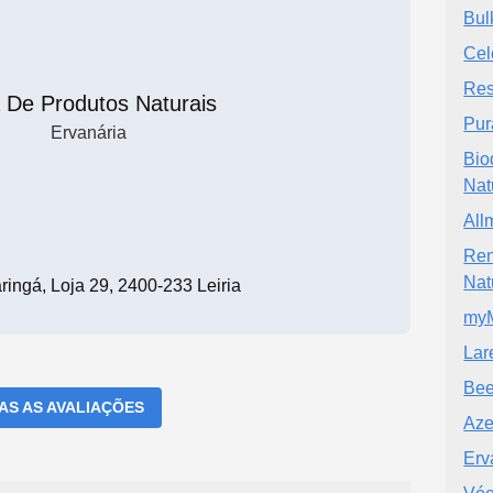
Bul
Cel
Res
a De Produtos Naturais
Pur
Ervanária
Bio
Nat
All
Ren
Nat
ingá, Loja 29, 2400-233 Leiria
myM
Lar
Bee
DAS AS AVALIAÇÕES
Aze
Erv