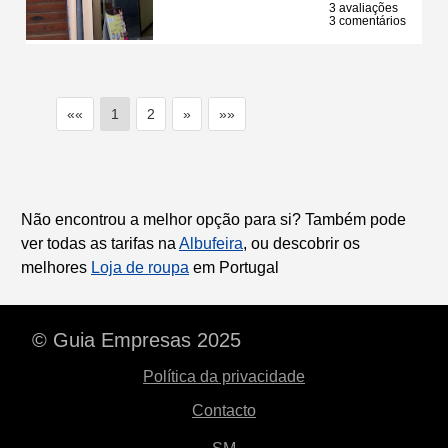
3 avaliações
3 comentários
««
1
2
»
»»
Não encontrou a melhor opção para si? Também pode
ver todas as tarifas na
Albufeira
, ou descobrir os
melhores
Loja de roupa
em Portugal
© Guia Empresas 2025
Política da privacidade
Contacto