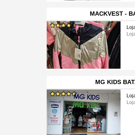
MACKVEST - B
Loj
Loj
MG KIDS BA
Loj
Loj