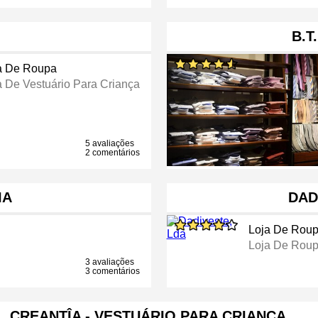
B.T
a De Roupa
a De Vestuário Para Criança
5 avaliações
2 comentários
IA
DAD
Loja De Rou
Loja De Rou
3 avaliações
3 comentários
CREANTÎA - VESTUÁRIO PARA CRIANÇA, …