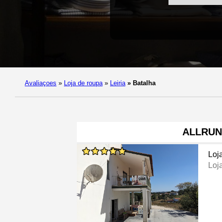
Avaliaçoes
»
Loja de roupa
»
Leiria
»
Batalha
ALLRUN
Loj
Loj