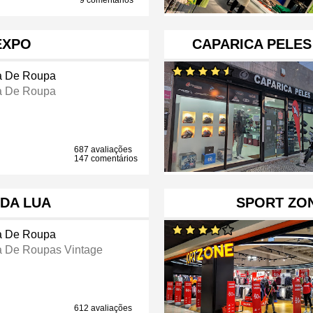
9 comentários
EXPO
CAPARICA PELES 
a De Roupa
a De Roupa
687 avaliações
147 comentários
 DA LUA
SPORT ZO
a De Roupa
a De Roupas Vintage
612 avaliações