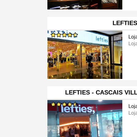
LEFTIE
Loj
Loj
LEFTIES - CASCAIS VI
Loj
Loj