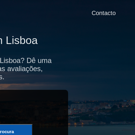
Contacto
m Lisboa
e Lisboa? Dê uma
as avaliações,
s.
rocura