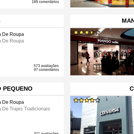
189 comentários
S
MAN
a De Roupa
a De Roupa
573 avaliações
97 comentários
O PEQUENO
C
a De Roupa
a De Trajes Tradicionais
371 avaliações