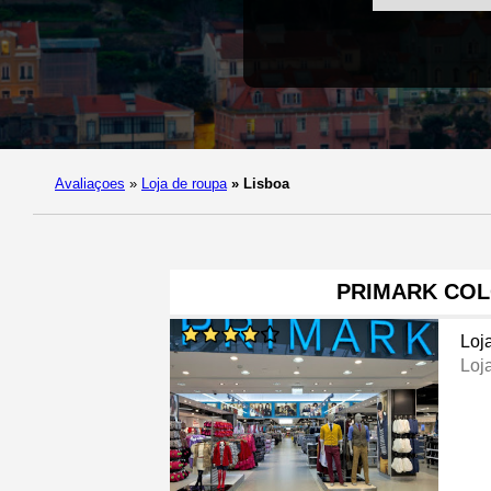
Avaliaçoes
»
Loja de roupa
»
Lisboa
PRIMARK CO
Loj
Loj