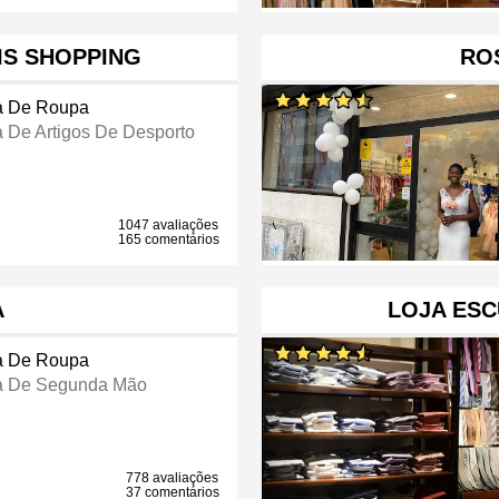
IS SHOPPING
RO
a De Roupa
a De Artigos De Desporto
1047 avaliações
165 comentários
A
LOJA ESC
a De Roupa
a De Segunda Mão
778 avaliações
37 comentários