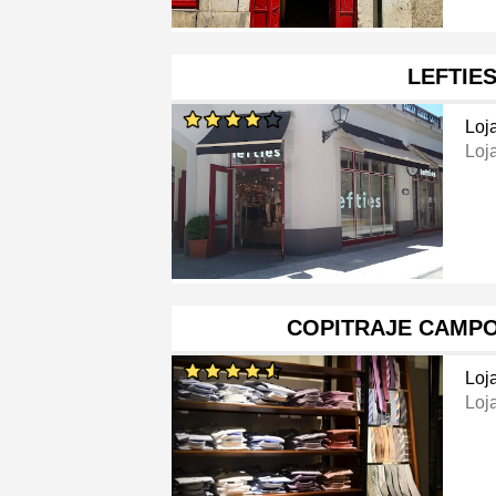
LEFTIE
Loj
Loj
COPITRAJE CAMP
Loj
Loj