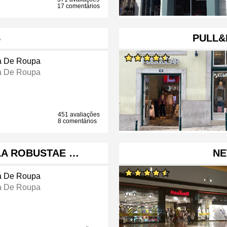
17 comentários
S
PULL&
a De Roupa
a De Roupa
451 avaliações
8 comentários
LLA ROBUSTAE …
NE
a De Roupa
a De Roupa