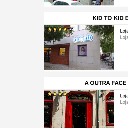
KID TO KID 
Loj
Loj
A OUTRA FACE
Loj
Loj