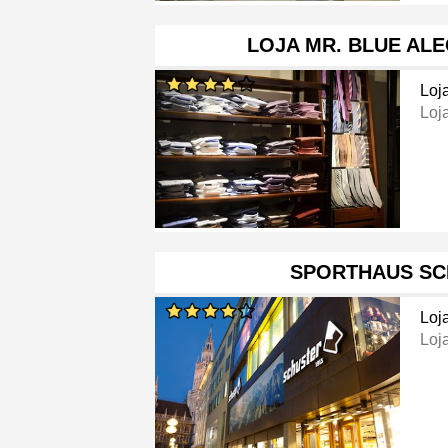
LOJA MR. BLUE AL
Loj
Loj
SPORTHAUS SC
Loj
Loj