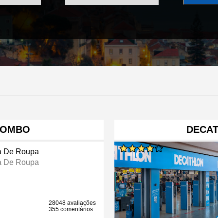
LOMBO
DECA
a De Roupa
a De Roupa
28048 avaliações
355 comentários