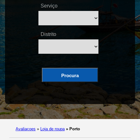
Serviço
Distrito
Procura
Avaliaçoes
»
Loja de roupa
»
Porto