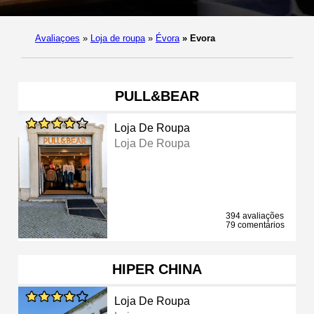
Avaliaçoes
»
Loja de roupa
»
Évora
»
Evora
PULL&BEAR
Loja De Roupa
Loja De Roupa
394 avaliações
79 comentários
HIPER CHINA
Loja De Roupa