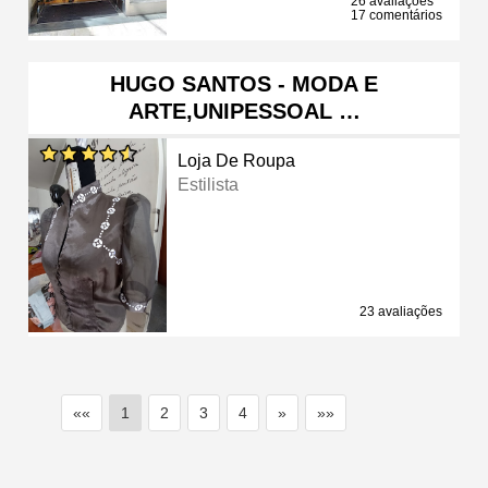
26 avaliações
17 comentários
HUGO SANTOS - MODA E
ARTE,UNIPESSOAL …
Loja De Roupa
Estilista
23 avaliações
««
1
2
3
4
»
»»