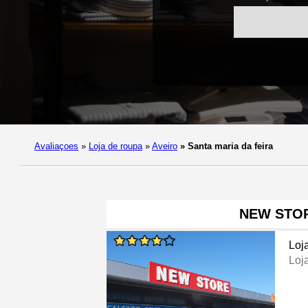
Avaliaçoes
»
Loja de roupa
»
Aveiro
»
Santa maria da feira
NEW STO
Loj
Loj