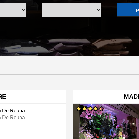
P
RE
MAD
a De Roupa
a De Roupa