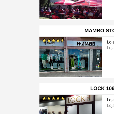
MAMBO ST
Loj
Loj
LOCK 10
Loj
Loj