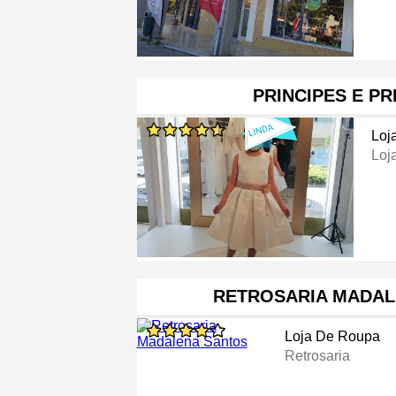
PRINCIPES E P
Loj
Loj
RETROSARIA MADAL
Loja De Roupa
Retrosaria