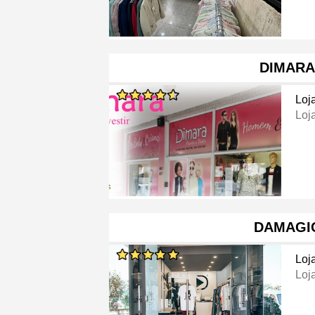
DIMARA
Loj
Loj
DAMAGI
Loj
Loj