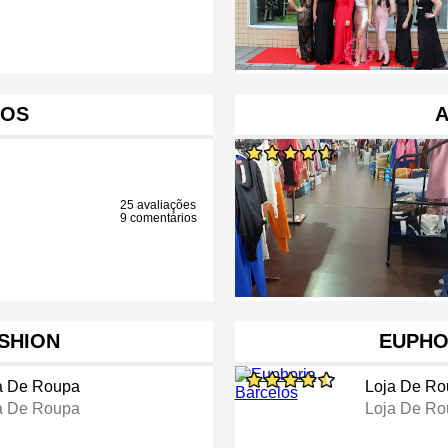
LOS
A
25 avaliações
9 comentários
ASHION
EUPHO
a De Roupa
Loja De R
a De Roupa
Loja De R